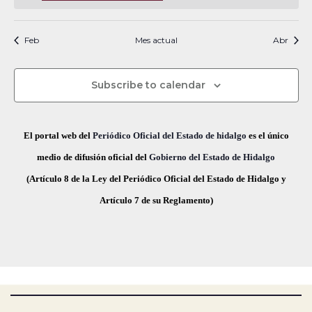
t
t
t
t
t
t
t
o
s
n
s
n
s
n
s
n
s
n
s
n
s
n
v
n
f
t
i
o
o
o
o
o
o
o
i
t
t
t
t
t
t
t
i
s
s
s
s
s
s
s
e
c
Feb
Mes actual
Abr
a
o
o
o
o
o
o
o
o
e
s
c
s
s
s
s
s
s
s
v
d
t
h
Subscribe to calendar
a
e
a
e
s
.
g
E
El portal web del
Periódico Oficial del Estado de hidalgo
es el único
d
a
medio de difusión oficial del
Gobierno del Estado de Hidalgo
v
e
(Artículo 8 de la Ley del Periódico Oficial del Estado de Hidalgo y
E
c
e
Artículo 7 de su Reglamento)
v
i
n
e
ó
t
n
t
d
o
o
e
s