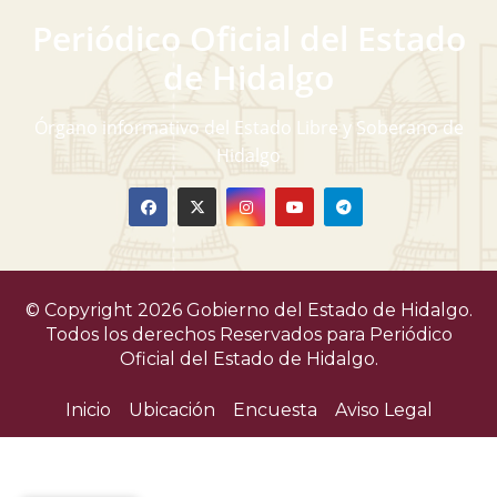
v
Periódico Oficial del Estado
i
de Hidalgo
s
Órgano informativo del Estado Libre y Soberano de
t
Hidalgo
a
s
d
© Copyright 2026 Gobierno del Estado de Hidalgo.
e
Todos los derechos Reservados para
Periódico
Oficial del Estado de Hidalgo.
E
Inicio
Ubicación
Encuesta
Aviso Legal
v
e