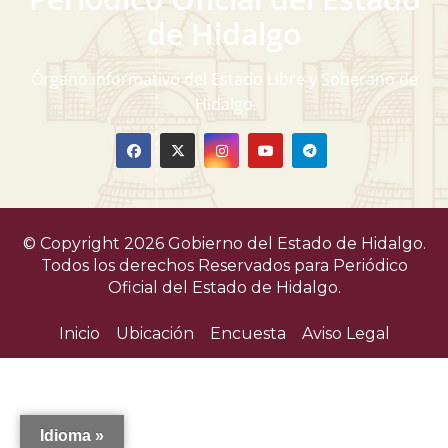
v
de Hidalgo
i
Órgano informativo del Estado Libre y Soberano de
s
Hidalgo
t
a
s
© Copyright 2026 Gobierno del Estado de Hidalgo.
d
Todos los derechos Reservados para
Periódico
Oficial del Estado de Hidalgo.
e
Inicio
Ubicación
Encuesta
Aviso Legal
E
v
e
Idioma »