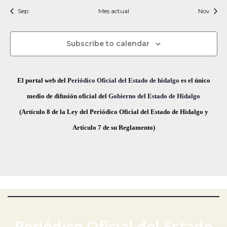
i
t
t
t
t
t
t
t
s
s
s
s
s
s
s
c
v
Sep
Mes actual
n
Nov
f
i
o
o
o
o
o
o
o
e
i
s
s
s
s
s
s
s
e
a
o
s
c
Subscribe to calendar
v
d
t
h
a
e
a
e
El portal web del
Periódico Oficial del Estado de hidalgo
es el único
s
.
g
E
medio de difusión oficial del
Gobierno del Estado de Hidalgo
d
(Artículo 8 de la Ley del Periódico Oficial del Estado de Hidalgo y
a
v
e
Artículo 7 de su Reglamento)
E
c
e
v
i
n
e
ó
t
n
t
d
o
o
e
s
Periódico Oficial del Estado