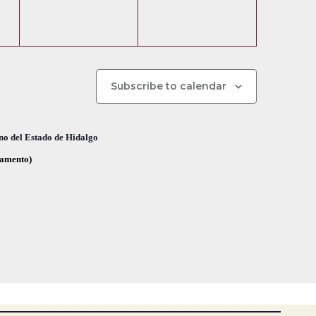
e
e
,
,
n
n
t
t
o
o
Subscribe to calendar
s
s
,
,
no del Estado de Hidalgo
glamento)