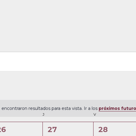
 encontraron resultados para esta vista. Ir a los
próximos futur
N
ÉRCOLES
J
JUEVES
V
VIERNES
o
t
0
0
0
26
27
28
i