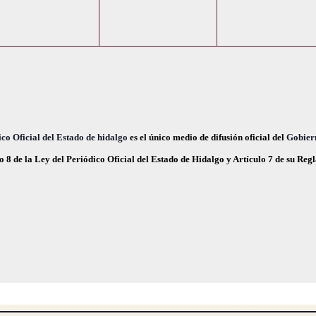
e
e
e
,
,
n
n
n
t
t
o
o
o
s
s
s
,
,
co Oficial del Estado de hidalgo
es el único medio de difusión oficial del
Gobier
o 8 de la Ley del Periódico Oficial del Estado de Hidalgo y Artículo 7 de su Re