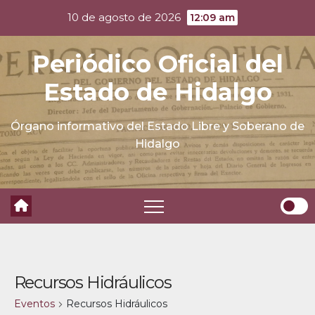
Skip
10 de agosto de 2026
12:09 am
to
content
Periódico Oficial del
Estado de Hidalgo
Órgano informativo del Estado Libre y Soberano de
Hidalgo
Recursos Hidráulicos
Eventos
Recursos Hidráulicos