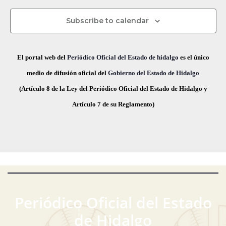
s
c
s
s
s
s
s
s
s
v
d
t
h
Subscribe to calendar
a
e
a
e
s
.
g
E
El portal web del
Periódico Oficial del Estado de hidalgo
es el único
d
a
v
medio de difusión oficial del
Gobierno del Estado de Hidalgo
e
(Artículo 8 de la Ley del Periódico Oficial del Estado de Hidalgo y
E
c
e
Artículo 7 de su Reglamento)
v
i
n
e
ó
t
n
t
d
o
o
e
s
v
Periódico Oficial del Estado
i
de Hidalgo