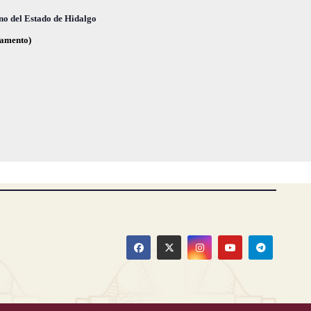
,
,
no del Estado de Hidalgo
glamento)