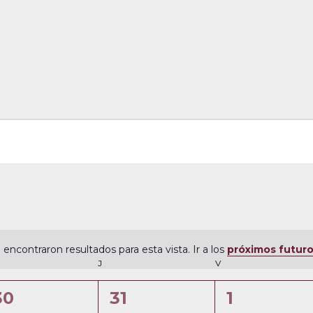
 encontraron resultados para esta vista. Ir a los
próximos futur
N
ÉRCOLES
J
JUEVES
V
VIERNES
o
t
0
0
0
30
31
1
i