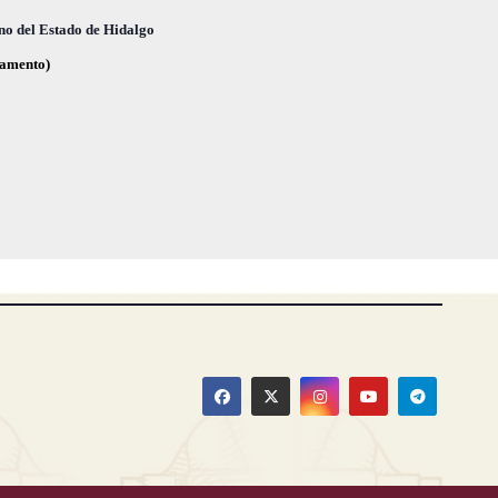
,
,
no del Estado de Hidalgo
glamento)