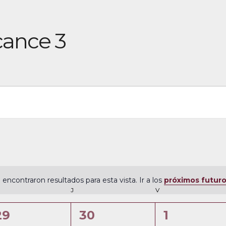
lcance 3
 encontraron resultados para esta vista. Ir a los
próximos futur
N
ÉRCOLES
J
JUEVES
V
VIERNES
o
t
0
0
0
29
30
1
i