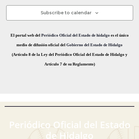
s
c
s
s
s
s
s
s
s
v
d
t
h
Subscribe to calendar
a
e
a
e
s
.
g
E
El portal web del
Periódico Oficial del Estado de hidalgo
es el único
d
a
v
medio de difusión oficial del
Gobierno del Estado de Hidalgo
e
(Artículo 8 de la Ley del Periódico Oficial del Estado de Hidalgo y
E
c
e
Artículo 7 de su Reglamento)
v
i
n
e
ó
t
n
t
d
o
o
e
s
v
Periódico Oficial del Estado
i
de Hidalgo