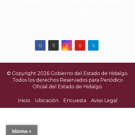
v
de Hidalgo
i
Órgano informativo del Estado Libre y Soberano de
s
Hidalgo
t
a
s
© Copyright 2026 Gobierno del Estado de Hidalgo.
d
Todos los derechos Reservados para
Periódico
Oficial del Estado de Hidalgo.
e
Inicio
Ubicación
Encuesta
Aviso Legal
E
v
e
Idioma »