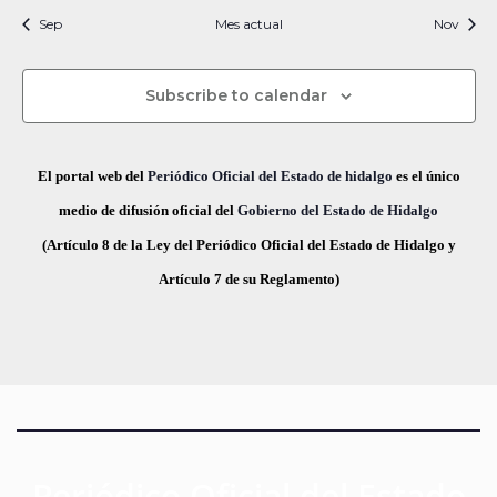
i
t
t
t
t
t
t
t
s
s
s
s
s
s
s
c
v
Sep
Mes actual
n
Nov
f
i
o
o
o
o
o
o
o
e
i
s
s
s
s
s
s
s
e
a
o
s
c
Subscribe to calendar
v
d
t
h
a
e
a
e
El portal web del
Periódico Oficial del Estado de hidalgo
es el único
s
.
g
E
medio de difusión oficial del
Gobierno del Estado de Hidalgo
d
(Artículo 8 de la Ley del Periódico Oficial del Estado de Hidalgo y
a
v
e
Artículo 7 de su Reglamento)
E
c
e
v
i
n
e
ó
t
n
t
d
o
o
e
s
Periódico Oficial del Estado