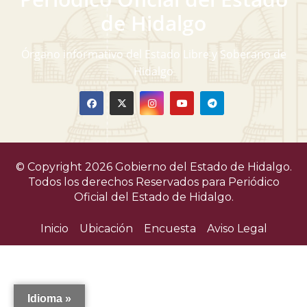
v
de Hidalgo
i
Órgano informativo del Estado Libre y Soberano de
s
Hidalgo
t
a
s
© Copyright 2026 Gobierno del Estado de Hidalgo.
d
Todos los derechos Reservados para
Periódico
Oficial del Estado de Hidalgo.
e
Inicio
Ubicación
Encuesta
Aviso Legal
E
v
e
Idioma »