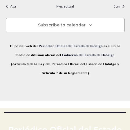
i
t
t
t
t
t
t
t
s
s
s
s
s
s
s
c
v
Abr
Mes actual
n
Jun
f
i
o
o
o
o
o
o
o
e
i
s
s
s
s
s
s
s
e
a
o
s
c
Subscribe to calendar
v
d
t
h
a
e
a
e
El portal web del
Periódico Oficial del Estado de hidalgo
es el único
s
.
g
E
medio de difusión oficial del
Gobierno del Estado de Hidalgo
d
(Artículo 8 de la Ley del Periódico Oficial del Estado de Hidalgo y
a
v
e
Artículo 7 de su Reglamento)
E
c
e
v
i
n
e
ó
t
n
t
d
o
o
e
s
Periódico Oficial del Estado