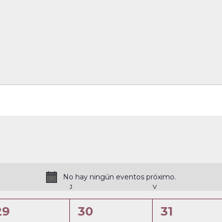
No hay ningún eventos próximo.
N
ÉRCOLES
J
JUEVES
V
VIERNES
o
t
0
0
0
29
30
31
i