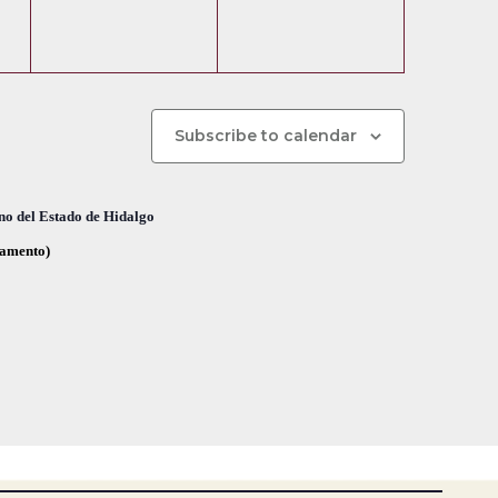
e
e
,
,
n
n
t
t
o
o
Subscribe to calendar
s
s
,
,
no del Estado de Hidalgo
glamento)