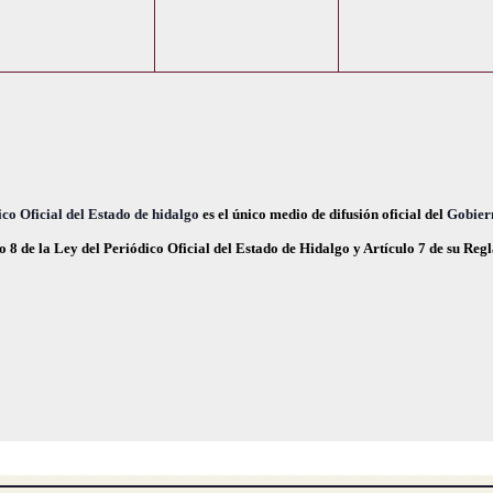
e
e
e
,
,
n
n
n
t
t
o
o
o
s
s
s
,
,
co Oficial del Estado de hidalgo
es el único medio de difusión oficial del
Gobier
o 8 de la Ley del Periódico Oficial del Estado de Hidalgo y Artículo 7 de su Re