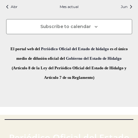
i
t
t
t
t
t
t
t
s
s
s
s
s
s
s
c
v
Abr
Mes actual
n
Jun
f
i
o
o
o
o
o
o
o
e
i
s
s
s
s
s
s
s
e
a
o
s
c
Subscribe to calendar
v
d
t
h
a
e
a
e
El portal web del
Periódico Oficial del Estado de hidalgo
es el único
s
.
g
E
medio de difusión oficial del
Gobierno del Estado de Hidalgo
d
(Artículo 8 de la Ley del Periódico Oficial del Estado de Hidalgo y
a
v
e
Artículo 7 de su Reglamento)
E
c
e
v
i
n
e
ó
t
n
t
d
o
o
e
s
Periódico Oficial del Estado