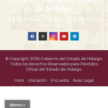
v
de Hidalgo
i
Órgano informativo del Estado Libre y Soberano de
s
Hidalgo
t
a
s
© Copyright 2026 Gobierno del Estado de Hidalgo.
d
Todos los derechos Reservados para
Periódico
Oficial del Estado de Hidalgo.
e
Inicio
Ubicación
Encuesta
Aviso Legal
E
v
e
Idioma »