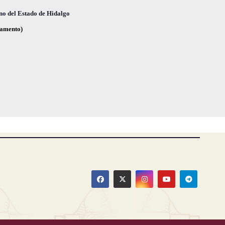
,
,
no del Estado de Hidalgo
glamento)