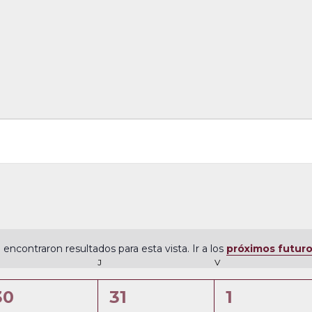
 encontraron resultados para esta vista. Ir a los
próximos futur
N
ÉRCOLES
J
JUEVES
V
VIERNES
o
t
0
0
0
30
31
1
i