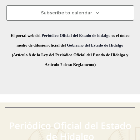
s
c
s
s
s
s
s
s
s
v
d
t
h
Subscribe to calendar
a
e
a
e
s
.
g
E
El portal web del
Periódico Oficial del Estado de hidalgo
es el único
d
a
v
medio de difusión oficial del
Gobierno del Estado de Hidalgo
e
(Artículo 8 de la Ley del Periódico Oficial del Estado de Hidalgo y
E
c
e
Artículo 7 de su Reglamento)
v
i
n
e
ó
t
n
t
d
o
o
e
s
v
Periódico Oficial del Estado
i
de Hidalgo