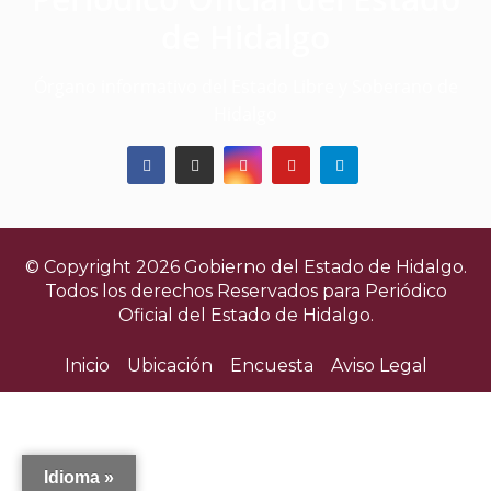
v
de Hidalgo
i
Órgano informativo del Estado Libre y Soberano de
s
Hidalgo
t
a
s
© Copyright 2026 Gobierno del Estado de Hidalgo.
d
Todos los derechos Reservados para
Periódico
Oficial del Estado de Hidalgo.
e
Inicio
Ubicación
Encuesta
Aviso Legal
E
v
e
Idioma »