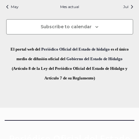
i
t
t
t
t
t
t
t
s
s
s
s
s
s
s
c
v
May
Mes actual
n
Jul
f
i
o
o
o
o
o
o
o
e
i
s
s
s
s
s
s
s
e
a
o
s
c
Subscribe to calendar
v
d
t
h
a
e
a
e
El portal web del
Periódico Oficial del Estado de hidalgo
es el único
s
.
g
E
medio de difusión oficial del
Gobierno del Estado de Hidalgo
d
(Artículo 8 de la Ley del Periódico Oficial del Estado de Hidalgo y
a
v
e
Artículo 7 de su Reglamento)
E
c
e
v
i
n
e
ó
t
n
t
d
o
o
e
s
Periódico Oficial del Estado