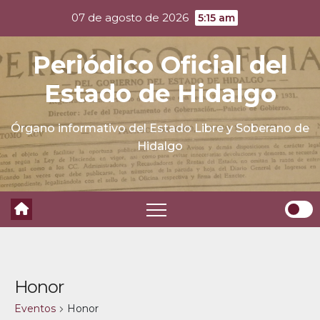
Skip
07 de agosto de 2026
5:15 am
to
content
Periódico Oficial del
Estado de Hidalgo
Órgano informativo del Estado Libre y Soberano de
Hidalgo
Honor
Eventos
Honor