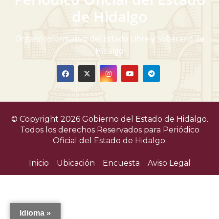
v
de Hidalgo
i
Órgano informativo del Estado Libre y Soberano de
s
Hidalgo
t
a
s
© Copyright 2026 Gobierno del Estado de Hidalgo.
d
Todos los derechos Reservados para
Periódico
Oficial del Estado de Hidalgo.
e
Inicio
Ubicación
Encuesta
Aviso Legal
E
v
e
Idioma »