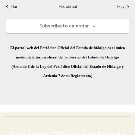
i
t
t
t
t
t
t
t
s
s
s
s
s
s
s
c
v
Mar
Mes actual
n
May
f
i
o
o
o
o
o
o
o
e
i
s
s
s
s
s
s
s
e
a
o
s
c
Subscribe to calendar
v
d
t
h
a
e
a
e
El portal web del
Periódico Oficial del Estado de hidalgo
es el único
s
.
g
E
medio de difusión oficial del
Gobierno del Estado de Hidalgo
d
(Artículo 8 de la Ley del Periódico Oficial del Estado de Hidalgo y
a
v
e
Artículo 7 de su Reglamento)
E
c
e
v
i
n
e
ó
t
n
t
d
o
o
e
s
Periódico Oficial del Estado