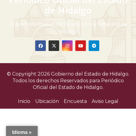
v
de Hidalgo
i
Órgano informativo del Estado Libre y Soberano de
s
Hidalgo
t
a
s
© Copyright 2026 Gobierno del Estado de Hidalgo.
d
Todos los derechos Reservados para
Periódico
Oficial del Estado de Hidalgo.
e
Inicio
Ubicación
Encuesta
Aviso Legal
E
v
e
Idioma »