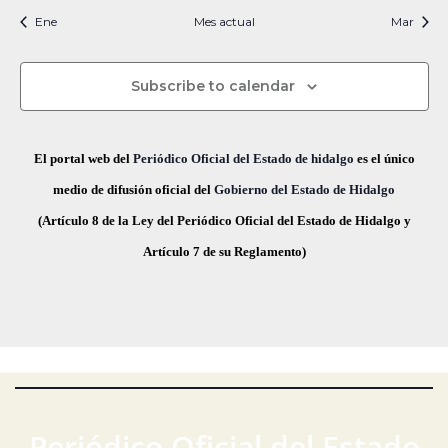
i
t
t
t
t
t
t
t
s
s
s
s
s
s
s
c
v
Ene
Mes actual
n
Mar
f
i
o
o
o
o
o
o
o
e
i
s
s
s
s
s
s
s
e
a
o
s
c
Subscribe to calendar
v
d
t
h
a
e
a
e
El portal web del
Periódico Oficial del Estado de hidalgo
es el único
s
.
g
E
medio de difusión oficial del
Gobierno del Estado de Hidalgo
d
(Artículo 8 de la Ley del Periódico Oficial del Estado de Hidalgo y
a
v
e
Artículo 7 de su Reglamento)
E
c
e
v
i
n
e
ó
t
n
t
d
o
o
e
s
Periódico Oficial del Estado