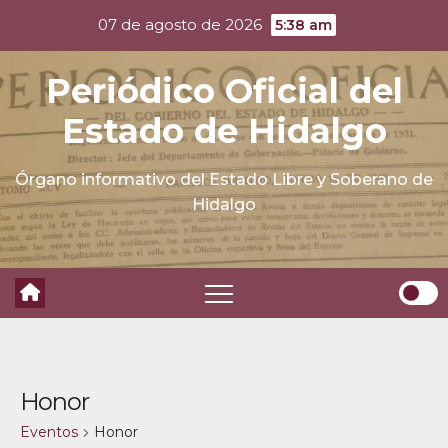
Skip
07 de agosto de 2026
5:38 am
to
content
Periódico Oficial del
Estado de Hidalgo
Órgano informativo del Estado Libre y Soberano de
Hidalgo
Honor
Eventos
Honor