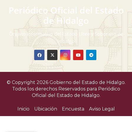
v
Periódico Oficial del Estado
i
de Hidalgo
s
Órgano informativo del Estado Libre y Soberano de
t
Hidalgo
a
s
d
© Copyright 2026 Gobierno del Estado de Hidalgo.
e
Todos los derechos Reservados para
Periódico
Oficial del Estado de Hidalgo.
E
Inicio
Ubicación
Encuesta
Aviso Legal
v
e