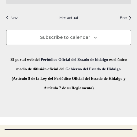
t
t
t
t
t
t
t
o
n
s
s
n
s
n
s
n
s
n
s
n
s
n
v
n
f
t
i
o
o
o
o
o
o
o
i
t
t
t
t
t
t
t
i
s
s
s
s
s
s
s
e
c
Nov
Mes actual
Ene
a
o
o
o
o
o
o
o
o
e
s
c
s
s
s
s
s
s
s
v
d
t
h
Subscribe to calendar
a
e
a
e
s
.
g
E
El portal web del
Periódico Oficial del Estado de hidalgo
es el único
d
a
medio de difusión oficial del
Gobierno del Estado de Hidalgo
v
e
(Artículo 8 de la Ley del Periódico Oficial del Estado de Hidalgo y
E
c
e
Artículo 7 de su Reglamento)
v
i
n
e
ó
t
n
t
d
o
o
e
s