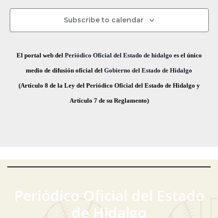
s
c
s
s
s
s
s
s
s
v
d
t
h
Subscribe to calendar
a
e
a
e
s
.
g
E
El portal web del
Periódico Oficial del Estado de hidalgo
es el único
d
a
v
medio de difusión oficial del
Gobierno del Estado de Hidalgo
e
(Artículo 8 de la Ley del Periódico Oficial del Estado de Hidalgo y
E
c
e
Artículo 7 de su Reglamento)
v
i
n
e
ó
t
n
t
d
o
o
e
s
v
Periódico Oficial del Estado
i
de Hidalgo