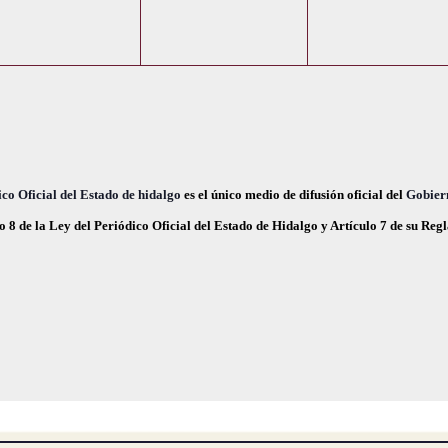
e
e
e
,
,
n
n
n
t
t
o
o
o
s
s
s
,
,
co Oficial del Estado de hidalgo
es el único medio de difusión oficial del
Gobier
o 8 de la Ley del Periódico Oficial del Estado de Hidalgo y Artículo 7 de su Re