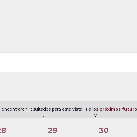
 encontraron resultados para esta vista. Ir a los
próximos futur
N
ÉRCOLES
J
JUEVES
V
VIERNES
o
t
0
0
0
28
29
30
i