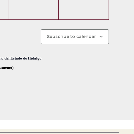
e
e
,
,
n
n
t
t
o
o
Subscribe to calendar
s
s
,
,
no del Estado de Hidalgo
glamento)