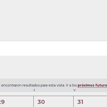
 encontraron resultados para esta vista. Ir a los
próximos futur
N
ÉRCOLES
J
JUEVES
V
VIERNES
o
t
0
0
0
29
30
31
i