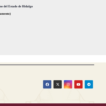
,
,
no del Estado de Hidalgo
glamento)