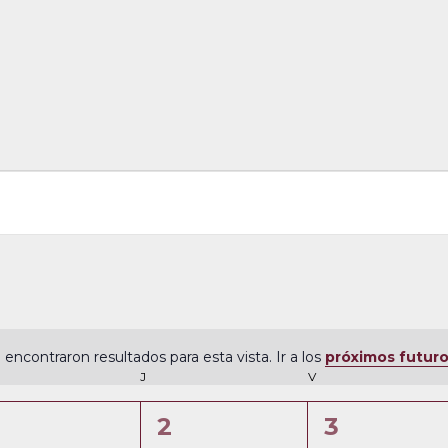
 encontraron resultados para esta vista. Ir a los
próximos futur
N
ÉRCOLES
J
JUEVES
V
VIERNES
o
t
0
0
0
2
3
i