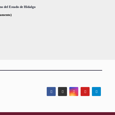
,
,
no del Estado de Hidalgo
glamento)