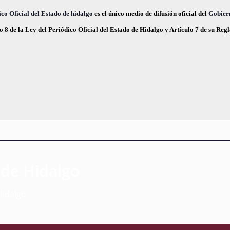
,
,
co Oficial del Estado de hidalgo
es el único medio de difusión oficial del
Gobier
o 8 de la Ley del Periódico Oficial del Estado de Hidalgo y Artículo 7 de su Re
 de Hidalgo
Hidalgo