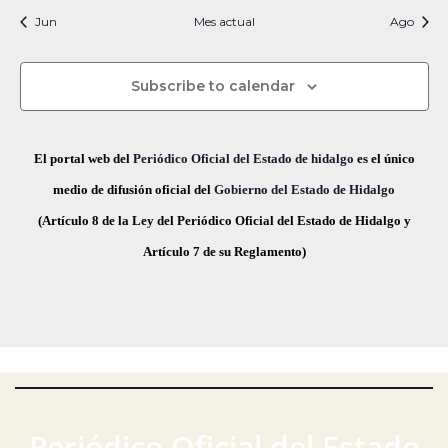
i
t
t
t
t
t
t
t
s
s
s
s
s
s
s
c
v
Jun
Mes actual
n
Ago
f
i
o
o
o
o
o
o
o
e
i
s
s
s
s
s
s
s
e
a
o
s
c
Subscribe to calendar
v
d
t
h
a
e
a
e
El portal web del
Periódico Oficial del Estado de hidalgo
es el único
s
.
g
E
medio de difusión oficial del
Gobierno del Estado de Hidalgo
d
(Artículo 8 de la Ley del Periódico Oficial del Estado de Hidalgo y
a
v
e
Artículo 7 de su Reglamento)
E
c
e
v
i
n
e
ó
t
n
t
d
o
o
e
s
Periódico Oficial del Estado