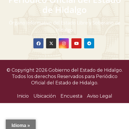
v
de Hidalgo
i
Órgano informativo del Estado Libre y Soberano de
s
Hidalgo
t
a
s
© Copyright 2026 Gobierno del Estado de Hidalgo.
d
Todos los derechos Reservados para
Periódico
Oficial del Estado de Hidalgo.
e
Inicio
Ubicación
Encuesta
Aviso Legal
E
v
e
Idioma »