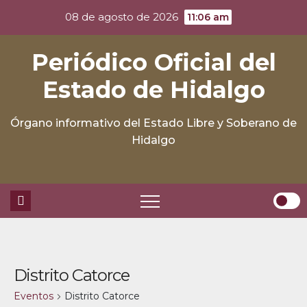
Skip
08 de agosto de 2026
11:06 am
to
content
Periódico Oficial del
Estado de Hidalgo
Órgano informativo del Estado Libre y Soberano de
Hidalgo
Distrito Catorce
Eventos
Distrito Catorce