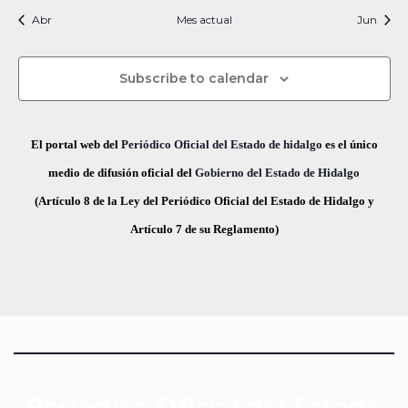
i
t
t
t
t
t
t
t
s
s
s
s
s
s
s
c
v
Abr
Mes actual
n
Jun
f
i
o
o
o
o
o
o
o
e
i
s
s
s
s
s
s
s
e
a
o
s
c
Subscribe to calendar
v
d
t
h
a
e
a
e
El portal web del
Periódico Oficial del Estado de hidalgo
es el único
s
.
g
E
medio de difusión oficial del
Gobierno del Estado de Hidalgo
d
(Artículo 8 de la Ley del Periódico Oficial del Estado de Hidalgo y
a
v
e
Artículo 7 de su Reglamento)
E
c
e
v
i
n
e
ó
t
n
t
d
o
o
e
s
Periódico Oficial del Estado