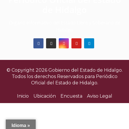
v
de Hidalgo
i
Órgano informativo del Estado Libre y Soberano de
s
Hidalgo
t
a
s
© Copyright 2026 Gobierno del Estado de Hidalgo.
d
Todos los derechos Reservados para
Periódico
Oficial del Estado de Hidalgo.
e
Inicio
Ubicación
Encuesta
Aviso Legal
E
v
e
Idioma »