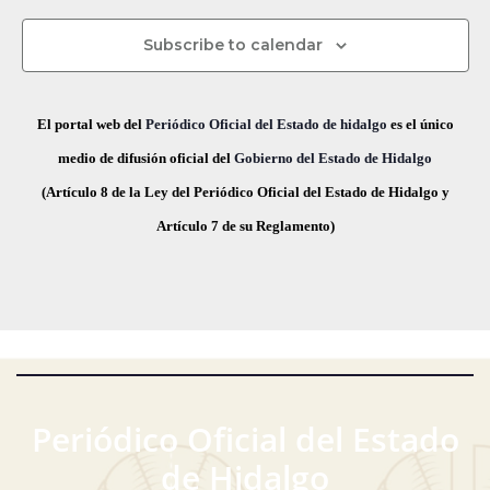
s
c
s
s
s
s
s
s
s
v
d
t
h
Subscribe to calendar
a
e
a
e
s
.
g
E
El portal web del
Periódico Oficial del Estado de hidalgo
es el único
d
a
v
medio de difusión oficial del
Gobierno del Estado de Hidalgo
e
(Artículo 8 de la Ley del Periódico Oficial del Estado de Hidalgo y
E
c
e
Artículo 7 de su Reglamento)
v
i
n
e
ó
t
n
t
d
o
o
e
s
v
Periódico Oficial del Estado
i
de Hidalgo