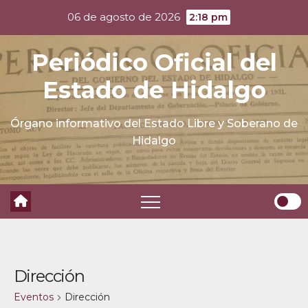
Skip
06 de agosto de 2026
2:18 pm
to
content
Periódico Oficial del
Estado de Hidalgo
Órgano informativo del Estado Libre y Soberano de
Hidalgo
Dirección
Eventos
Dirección