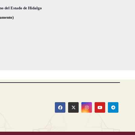
,
,
no del Estado de Hidalgo
glamento)