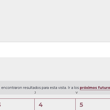
 encontraron resultados para esta vista. Ir a los
próximos futur
N
ÉRCOLES
J
JUEVES
V
VIERNES
o
t
0
0
0
3
4
5
i