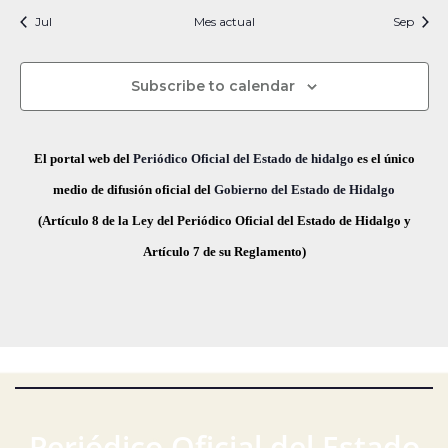
i
t
t
t
t
t
t
t
s
s
s
s
s
s
s
c
v
Jul
Mes actual
n
Sep
f
i
o
o
o
o
o
o
o
e
i
s
s
s
s
s
s
s
e
a
o
s
c
Subscribe to calendar
v
d
t
h
a
e
a
e
El portal web del
Periódico Oficial del Estado de hidalgo
es el único
s
.
g
E
medio de difusión oficial del
Gobierno del Estado de Hidalgo
d
(Artículo 8 de la Ley del Periódico Oficial del Estado de Hidalgo y
a
v
e
Artículo 7 de su Reglamento)
E
c
e
v
i
n
e
ó
t
n
t
d
o
o
e
s
Periódico Oficial del Estado