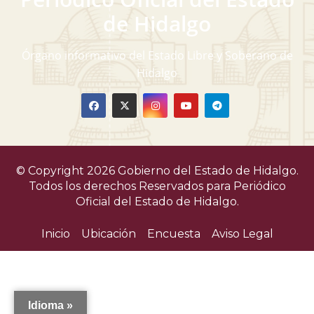
v
de Hidalgo
i
Órgano informativo del Estado Libre y Soberano de
s
Hidalgo
t
a
s
© Copyright 2026 Gobierno del Estado de Hidalgo.
d
Todos los derechos Reservados para
Periódico
Oficial del Estado de Hidalgo.
e
Inicio
Ubicación
Encuesta
Aviso Legal
E
v
e
Idioma »