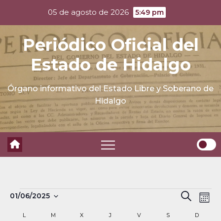
Skip
05 de agosto de 2026
5:49 pm
to
content
Periódico Oficial del
Estado de Hidalgo
Órgano informativo del Estado Libre y Soberano de
Hidalgo
Eventos
N
B
01/06/2025
B
M
a
S
u
ú
e
C
L
LUNES
M
MARTES
X
MIÉRCOLES
J
JUEVES
V
VIERNES
S
SÁBADO
D
DOMIN