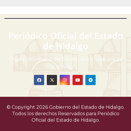
s
.
g
E
d
a
v
e
E
c
e
Periódico Oficial del Estado
v
i
n
de Hidalgo
e
ó
t
n
Órgano informativo del Estado Libre y Soberano de
t
d
o
Hidalgo
o
e
s
v
i
© Copyright 2026 Gobierno del Estado de Hidalgo.
s
Todos los derechos Reservados para
Periódico
Oficial del Estado de Hidalgo.
t