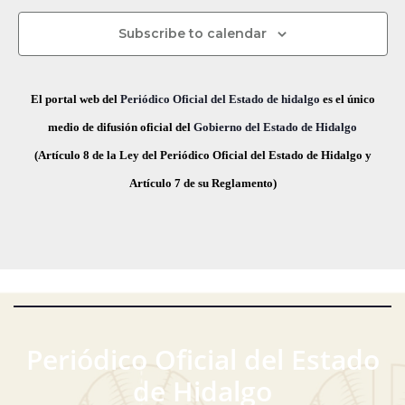
s
s
s
s
s
s
s
s
v
d
t
h
Subscribe to calendar
a
e
a
e
s
.
g
E
El portal web del
Periódico Oficial del Estado de hidalgo
es el único
d
a
medio de difusión oficial del
Gobierno del Estado de Hidalgo
v
e
(Artículo 8 de la Ley del Periódico Oficial del Estado de Hidalgo y
E
c
e
Artículo 7 de su Reglamento)
v
i
n
e
ó
t
n
t
d
o
o
e
s
v
Periódico Oficial del Estado
i
de Hidalgo