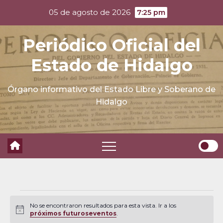
Skip
05 de agosto de 2026
7:25 pm
to
content
Periódico Oficial del
Estado de Hidalgo
Órgano informativo del Estado Libre y Soberano de
Hidalgo
Eventos
No se encontraron resultados para esta vista. Ir a los
N
próximos futuroseventos
.
o