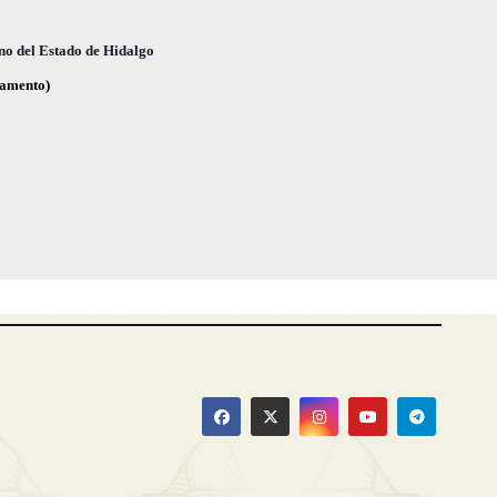
s
s
,
,
no del Estado de Hidalgo
glamento)