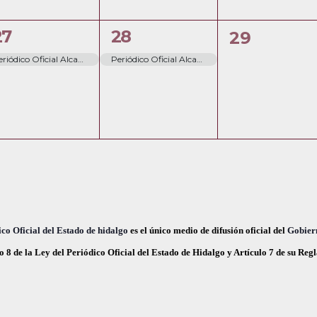
n
n
n
t
t
1
27
28
0
29
o
o
o
e
e
e
Periódico Oficial Alcance 2 del 27 de agosto de 2025
Periódico Oficial Alcance 3 del 28 de agosto de 2025
,
,
v
v
v
e
e
e
n
n
n
t
t
o
o
o
,
s
,
co Oficial del Estado de hidalgo
es el único medio de difusión oficial del
Gobier
o 8 de la Ley del Periódico Oficial del Estado de Hidalgo y Artículo 7 de su Re