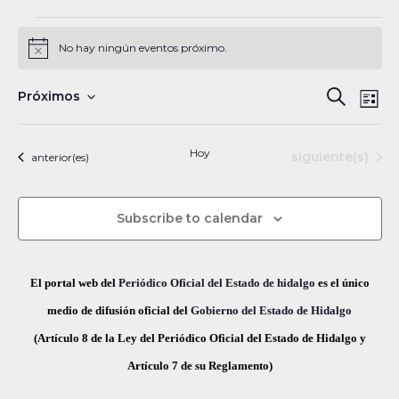
Eventos
No hay ningún eventos próximo.
N
o
t
N
B
Próximos
B
i
L
c
a
S
u
e
ú
i
s
v
e
s
Hoy
Eventos
siguiente(s)
Eventos
anterior(es)
s
c
e
l
t
a
a
g
q
e
r
Subscribe to calendar
a
c
u
c
c
e
i
i
El portal web del
Periódico Oficial del Estado de hidalgo
es el único
ó
d
o
medio de difusión oficial del
Gobierno del Estado de Hidalgo
n
n
(Artículo 8 de la Ley del Periódico Oficial del Estado de Hidalgo y
a
d
a
Artículo 7 de su Reglamento)
y
e
r