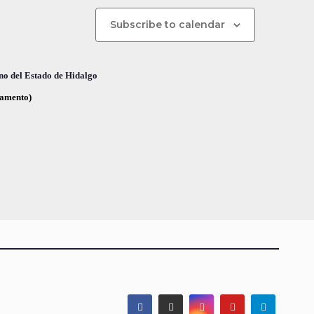
n
d
Subscribe to calendar
e
v
no del Estado de Hidalgo
i
glamento)
s
t
a
s
d
e
E
v
e
n