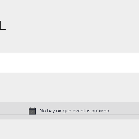
L
No hay ningún eventos próximo.
N
o
t
i