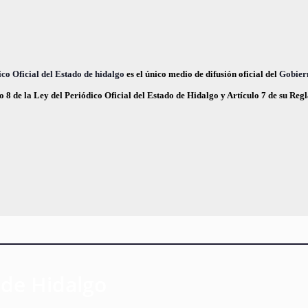
c
e
co Oficial del Estado de hidalgo
es el único medio de difusión oficial del
Gobier
o 8 de la Ley del Periódico Oficial del Estado de Hidalgo y Artículo 7 de su Re
 de Hidalgo