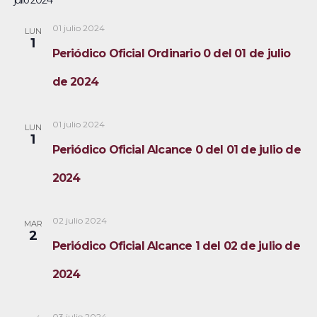
julio 2024
s
.
g
d
01 julio 2024
LUN
a
1
e
Periódico Oficial Ordinario 0 del 01 de julio
E
c
de 2024
v
i
e
ó
01 julio 2024
LUN
n
1
Periódico Oficial Alcance 0 del 01 de julio de
t
d
o
2024
e
v
02 julio 2024
MAR
2
i
Periódico Oficial Alcance 1 del 02 de julio de
s
2024
t
03 julio 2024