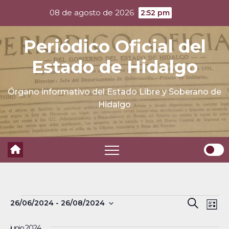
Skip
08 de agosto de 2026
2:52 pm
to
content
Periódico Oficial del
Estado de Hidalgo
Órgano informativo del Estado Libre y Soberano de
Hidalgo
Eventos
N
B
26/06/2024
 - 
26/08/2024
B
L
a
S
u
ú
i
junio 2024