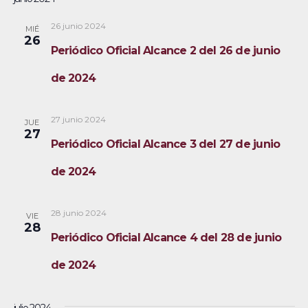
s
v
e
s
s
c
e
l
t
26 junio 2024
MIÉ
a
26
a
g
q
e
Periódico Oficial Alcance 2 del 26 de junio
r
a
c
u
de 2024
c
c
e
i
i
27 junio 2024
JUE
ó
d
o
27
Periódico Oficial Alcance 3 del 27 de junio
n
n
a
d
a
de 2024
y
e
r
v
n
f
28 junio 2024
VIE
28
i
e
a
Periódico Oficial Alcance 4 del 28 de junio
s
c
v
de 2024
t
h
a
e
a