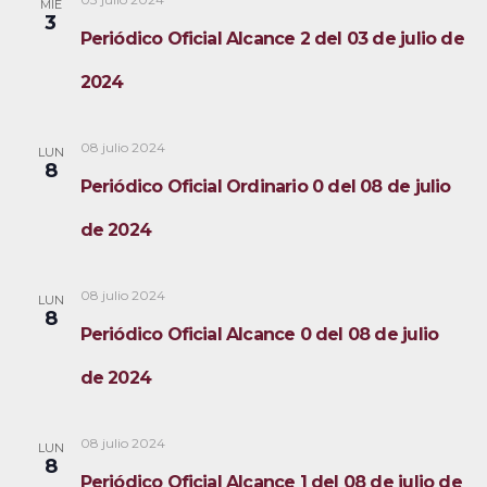
MIÉ
a
3
Periódico Oficial Alcance 2 del 03 de julio de
s
2024
d
e
08 julio 2024
LUN
8
E
Periódico Oficial Ordinario 0 del 08 de julio
v
de 2024
e
08 julio 2024
LUN
n
8
Periódico Oficial Alcance 0 del 08 de julio
t
de 2024
o
s
08 julio 2024
LUN
8
Periódico Oficial Alcance 1 del 08 de julio de