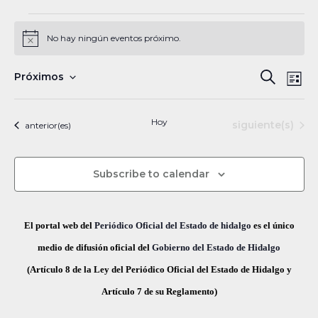
Eventos
No hay ningún eventos próximo.
N
o
t
N
B
Próximos
B
i
L
c
a
S
u
e
ú
i
s
v
e
s
Hoy
Eventos
siguiente(s)
Eventos
anterior(es)
s
c
e
l
t
a
a
g
q
e
r
Subscribe to calendar
a
c
u
c
c
e
i
i
El portal web del
Periódico Oficial del Estado de hidalgo
es el único
ó
d
o
medio de difusión oficial del
Gobierno del Estado de Hidalgo
n
n
(Artículo 8 de la Ley del Periódico Oficial del Estado de Hidalgo y
a
d
a
Artículo 7 de su Reglamento)
y
e
r