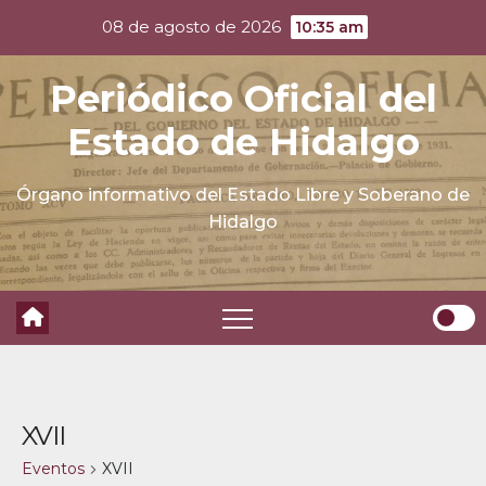
Skip
08 de agosto de 2026
10:35 am
to
content
Periódico Oficial del
Estado de Hidalgo
Órgano informativo del Estado Libre y Soberano de
Hidalgo
XVII
Eventos
XVII