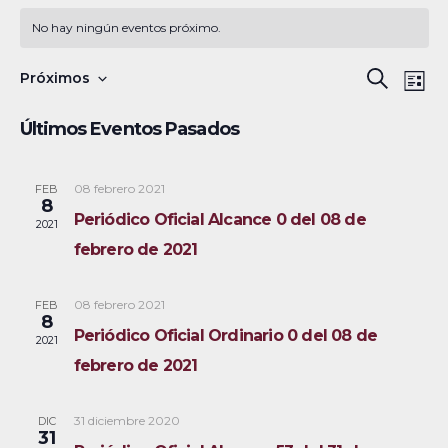
No hay ningún eventos próximo.
N
B
Próximos
B
L
a
S
u
ú
i
Últimos Eventos Pasados
s
v
e
s
s
c
e
l
t
a
a
08 febrero 2021
FEB
g
q
e
8
r
Periódico Oficial Alcance 0 del 08 de
a
c
2021
u
febrero de 2021
c
c
e
i
i
08 febrero 2021
FEB
ó
d
o
8
Periódico Oficial Ordinario 0 del 08 de
2021
n
n
a
febrero de 2021
d
a
y
e
r
31 diciembre 2020
DIC
v
n
f
31