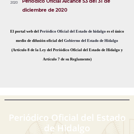
Periódico Oficial Alcance 53 del 31 de
2020
i
e
a
diciembre de 2020
s
c
v
t
h
a
e
a
El portal web del
Periódico Oficial del Estado de hidalgo
es el único
s
.
medio de difusión oficial del
Gobierno del Estado de Hidalgo
g
d
(Artículo 8 de la Ley del Periódico Oficial del Estado de Hidalgo y
a
e
Artículo 7 de su Reglamento)
E
c
v
i
e
ó
n
t
d
o
Periódico Oficial del Estado
e
de Hidalgo
v