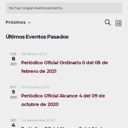
No hay ningún eventos próximo.
N
B
Próximos
B
L
a
S
u
ú
i
Últimos Eventos Pasados
s
v
e
s
s
c
e
l
t
a
a
08 febrero 2021
FEB
g
q
e
8
r
Periódico Oficial Ordinario 0 del 08 de
a
c
2021
u
febrero de 2021
c
c
e
i
i
09 octubre 2020
OCT
ó
d
o
9
Periódico Oficial Alcance 4 del 09 de
2020
n
n
a
octubre de 2020
d
a
y
e
r
04 septiembre 2020
SEP
v
n
f
4