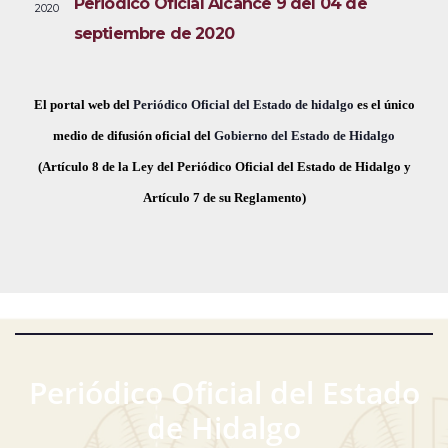
Periódico Oficial Alcance 9 del 04 de
2020
i
e
a
septiembre de 2020
s
c
v
t
h
a
e
a
El portal web del
Periódico Oficial del Estado de hidalgo
es el único
s
.
medio de difusión oficial del
Gobierno del Estado de Hidalgo
g
d
(Artículo 8 de la Ley del Periódico Oficial del Estado de Hidalgo y
a
e
Artículo 7 de su Reglamento)
E
c
v
i
e
ó
n
t
d
o
Periódico Oficial del Estado
e
de Hidalgo
v