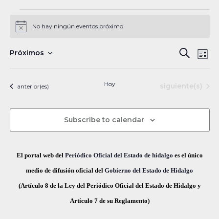
Eventos
No hay ningún eventos próximo.
N
o
t
N
B
Próximos
B
i
L
c
a
S
u
e
ú
i
s
v
e
s
Hoy
Eventos
siguiente(s)
Eventos
anterior(es)
s
c
e
l
t
a
a
g
q
e
r
Subscribe to calendar
a
c
u
c
c
e
i
i
El portal web del
Periódico Oficial del Estado de hidalgo
es el único
ó
d
o
medio de difusión oficial del
Gobierno del Estado de Hidalgo
n
n
(Artículo 8 de la Ley del Periódico Oficial del Estado de Hidalgo y
a
d
a
Artículo 7 de su Reglamento)
y
e
r