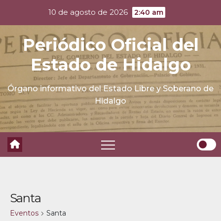
Skip
10 de agosto de 2026
2:40 am
to
content
Periódico Oficial del
Estado de Hidalgo
Órgano informativo del Estado Libre y Soberano de
Hidalgo
Santa
Eventos
Santa