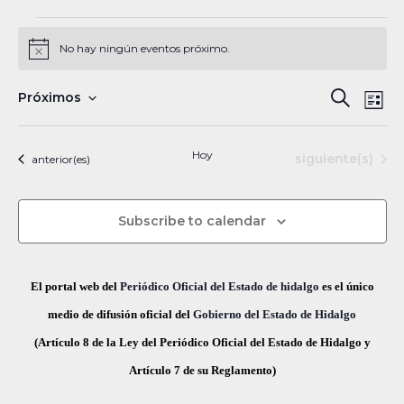
Eventos
No hay ningún eventos próximo.
N
o
t
N
B
Próximos
B
i
L
c
a
S
u
e
ú
i
s
v
e
s
Hoy
Eventos
siguiente(s)
Eventos
anterior(es)
s
c
e
l
t
a
a
g
q
e
r
Subscribe to calendar
a
c
u
c
c
e
i
i
El portal web del
Periódico Oficial del Estado de hidalgo
es el único
ó
d
o
medio de difusión oficial del
Gobierno del Estado de Hidalgo
n
n
(Artículo 8 de la Ley del Periódico Oficial del Estado de Hidalgo y
a
d
a
Artículo 7 de su Reglamento)
y
e
r