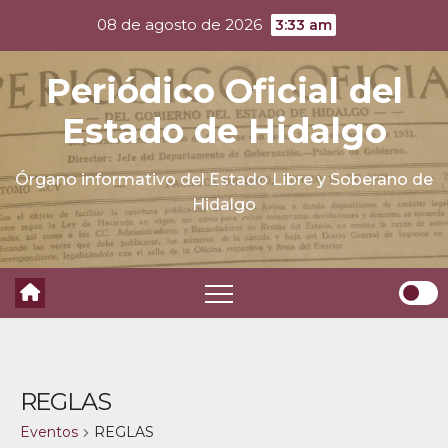
Skip
08 de agosto de 2026
3:33 am
to
content
Periódico Oficial del
Estado de Hidalgo
Órgano informativo del Estado Libre y Soberano de
Hidalgo
REGLAS
Eventos
REGLAS