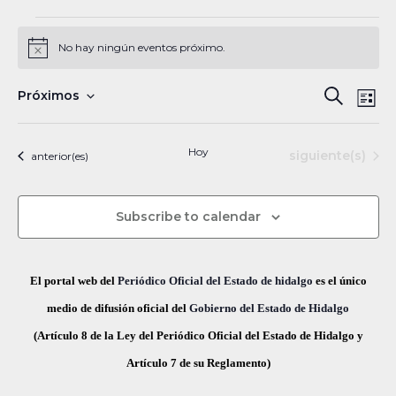
Eventos
No hay ningún eventos próximo.
N
o
t
N
B
Próximos
B
i
L
c
a
S
u
e
ú
i
s
v
e
s
Hoy
Eventos
siguiente(s)
Eventos
anterior(es)
s
c
e
l
t
a
a
g
q
e
r
Subscribe to calendar
a
c
u
c
c
e
i
i
El portal web del
Periódico Oficial del Estado de hidalgo
es el único
ó
d
o
medio de difusión oficial del
Gobierno del Estado de Hidalgo
n
n
(Artículo 8 de la Ley del Periódico Oficial del Estado de Hidalgo y
a
d
a
Artículo 7 de su Reglamento)
y
e
r