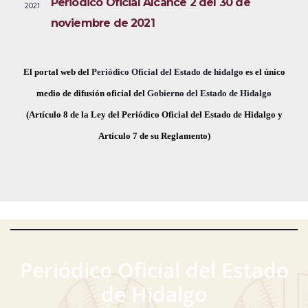
Periódico Oficial Alcance 2 del 30 de
2021
i
e
a
noviembre de 2021
s
c
v
t
h
a
e
a
El portal web del
Periódico Oficial del Estado de hidalgo
es el único
s
.
medio de difusión oficial del
Gobierno del Estado de Hidalgo
g
d
(Artículo 8 de la Ley del Periódico Oficial del Estado de Hidalgo y
a
e
Artículo 7 de su Reglamento)
E
c
v
i
e
ó
n
t
d
o
Periódico Oficial del Estado
e
de Hidalgo
v