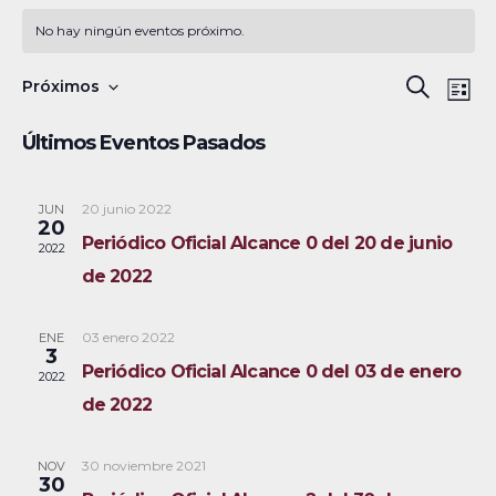
No hay ningún eventos próximo.
N
B
Próximos
B
L
a
S
u
ú
i
Últimos Eventos Pasados
s
v
e
s
s
c
e
l
t
a
a
20 junio 2022
JUN
g
q
e
20
r
Periódico Oficial Alcance 0 del 20 de junio
a
c
2022
u
de 2022
c
c
e
i
i
03 enero 2022
ENE
ó
d
o
3
Periódico Oficial Alcance 0 del 03 de enero
2022
n
n
a
de 2022
d
a
y
e
r
30 noviembre 2021
NOV
v
n
f
30