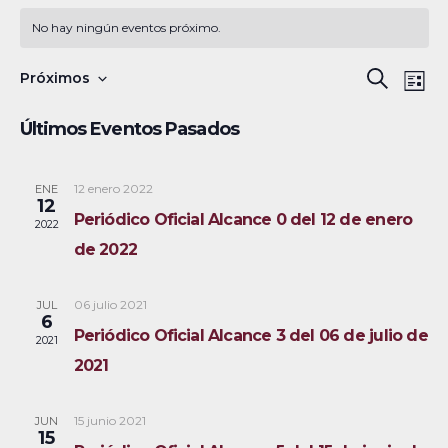
No hay ningún eventos próximo.
N
B
Próximos
B
L
a
S
u
ú
i
Últimos Eventos Pasados
s
v
e
s
s
c
e
l
t
a
a
12 enero 2022
ENE
g
q
e
12
r
Periódico Oficial Alcance 0 del 12 de enero
a
c
2022
u
de 2022
c
c
e
i
i
06 julio 2021
JUL
ó
d
o
6
Periódico Oficial Alcance 3 del 06 de julio de
2021
n
n
a
2021
d
a
y
e
r
15 junio 2021
JUN
v
n
f
15