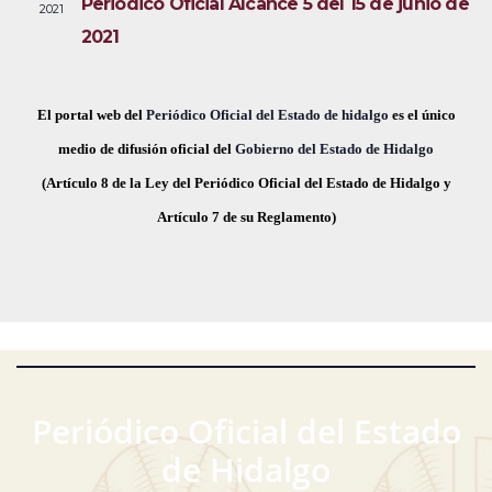
Periódico Oficial Alcance 5 del 15 de junio de
2021
i
e
a
2021
s
c
v
t
h
a
e
a
El portal web del
Periódico Oficial del Estado de hidalgo
es el único
s
.
medio de difusión oficial del
Gobierno del Estado de Hidalgo
g
d
(Artículo 8 de la Ley del Periódico Oficial del Estado de Hidalgo y
a
e
Artículo 7 de su Reglamento)
E
c
v
i
e
ó
n
t
d
o
Periódico Oficial del Estado
e
de Hidalgo
v