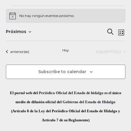
Eventos
No hay ningún eventos próximo.
N
o
t
N
B
Próximos
B
i
L
c
a
S
u
e
ú
i
s
v
e
s
Hoy
Eventos
siguiente(s)
Eventos
anterior(es)
s
c
e
l
t
a
a
g
q
e
r
Subscribe to calendar
a
c
u
c
c
e
i
i
El portal web del
Periódico Oficial del Estado de hidalgo
es el único
ó
d
o
medio de difusión oficial del
Gobierno del Estado de Hidalgo
n
n
(Artículo 8 de la Ley del Periódico Oficial del Estado de Hidalgo y
a
d
a
Artículo 7 de su Reglamento)
y
e
r