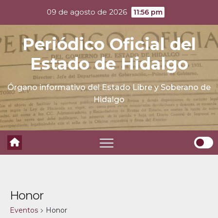
Skip
09 de agosto de 2026
11:56 pm
to
content
Periódico Oficial del
Estado de Hidalgo
Órgano informativo del Estado Libre y Soberano de
Hidalgo
Honor
Eventos
Honor