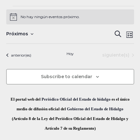
Eventos
No hay ningún eventos próximo.
N
o
t
N
B
Próximos
B
i
L
c
a
S
u
e
ú
i
s
v
e
s
Hoy
Eventos
siguiente(s)
Eventos
anterior(es)
s
c
e
l
t
a
a
g
q
e
r
Subscribe to calendar
a
c
u
c
c
e
i
i
El portal web del
Periódico Oficial del Estado de hidalgo
es el único
ó
d
o
medio de difusión oficial del
Gobierno del Estado de Hidalgo
n
n
(Artículo 8 de la Ley del Periódico Oficial del Estado de Hidalgo y
a
d
a
Artículo 7 de su Reglamento)
y
e
r