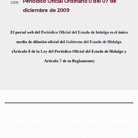
Periódico Oficial Ordinario 0 del 07 de
2009
i
e
a
diciembre de 2009
s
c
v
t
h
a
e
a
El portal web del
Periódico Oficial del Estado de hidalgo
es el único
s
.
medio de difusión oficial del
Gobierno del Estado de Hidalgo
g
d
(Artículo 8 de la Ley del Periódico Oficial del Estado de Hidalgo y
a
e
Artículo 7 de su Reglamento)
E
c
v
i
e
ó
n
t
d
o
Periódico Oficial del Estado
e
de Hidalgo
v