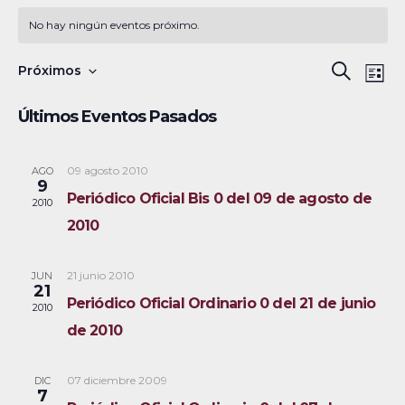
No hay ningún eventos próximo.
N
B
Próximos
B
L
a
S
u
ú
i
Últimos Eventos Pasados
s
v
e
s
s
c
e
l
t
a
a
09 agosto 2010
AGO
g
q
e
9
r
Periódico Oficial Bis 0 del 09 de agosto de
a
c
2010
u
2010
c
c
e
i
i
21 junio 2010
JUN
ó
d
o
21
Periódico Oficial Ordinario 0 del 21 de junio
2010
n
n
a
de 2010
d
a
y
e
r
07 diciembre 2009
DIC
v
n
f
7