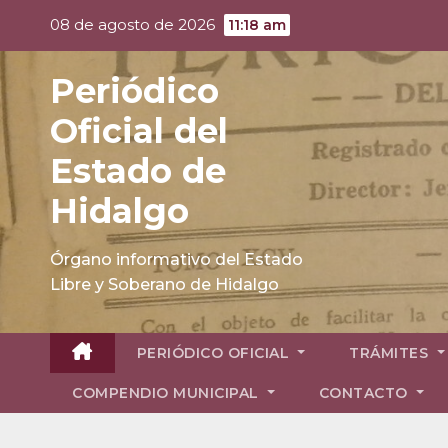
Skip
08 de agosto de 2026
11:18 am
to
content
Periódico
Oficial del
Estado de
Hidalgo
Órgano informativo del Estado
Libre y Soberano de Hidalgo
PERIÓDICO OFICIAL
TRÁMITES
COMPENDIO MUNICIPAL
CONTACTO