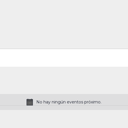
No hay ningún eventos próximo.
N
o
t
i