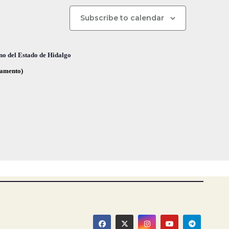
n
d
Subscribe to calendar
e
v
no del Estado de Hidalgo
i
glamento)
s
t
a
s
d
e
E
v
e
n