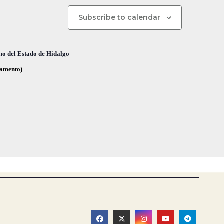
n
d
Subscribe to calendar
e
v
no del Estado de Hidalgo
i
glamento)
s
t
a
s
d
e
E
v
e
n