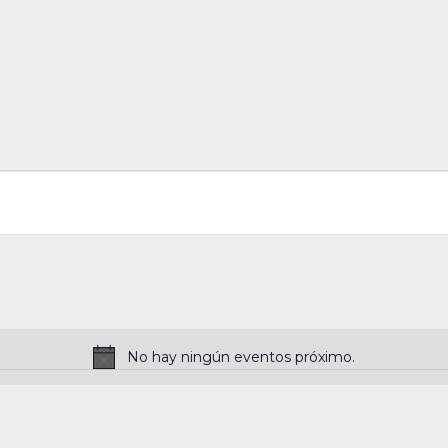
No hay ningún eventos próximo.
N
o
t
i