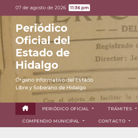
Skip
07 de agosto de 2026
11:36 pm
to
content
Periódico
Oficial del
Estado de
Hidalgo
Órgano informativo del Estado
Libre y Soberano de Hidalgo
PERIÓDICO OFICIAL
TRÁMITES
COMPENDIO MUNICIPAL
CONTACTO