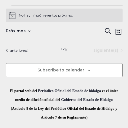
Eventos
No hay ningún eventos próximo.
N
o
t
N
B
Próximos
B
i
L
c
a
S
u
e
ú
i
s
v
e
s
Hoy
Eventos
siguiente(s)
Eventos
anterior(es)
s
c
e
l
t
a
a
g
q
e
r
Subscribe to calendar
a
c
u
c
c
e
i
i
El portal web del
Periódico Oficial del Estado de hidalgo
es el único
ó
d
o
medio de difusión oficial del
Gobierno del Estado de Hidalgo
n
n
(Artículo 8 de la Ley del Periódico Oficial del Estado de Hidalgo y
a
d
a
Artículo 7 de su Reglamento)
y
e
r