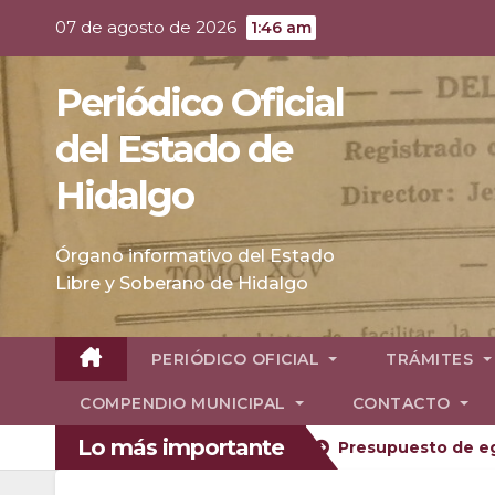
Skip
07 de agosto de 2026
1:46 am
to
content
Periódico Oficial
del Estado de
Hidalgo
Órgano informativo del Estado
Libre y Soberano de Hidalgo
PERIÓDICO OFICIAL
TRÁMITES
COMPENDIO MUNICIPAL
CONTACTO
Lo más importante
n vehicular 2026
Reglas de Operación 2026
Pres